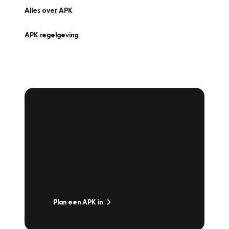
Alles over APK
APK regelgeving
APK Keuring bij
Vakgarage!
Is het weer tijd voor de jaarlijkse APK? Ga
snel naar Vakgarage bij u in de buurt, en ga
zonder zorgen de weg op!
Plan een APK in