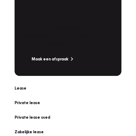
Plan een
Werkplaatsafspraak
Is uw auto toe aan Onderhoud,
Bandenwissel of een Vakantiecheck? Plan
online een afspraak!
Maak een afspraak
Lease
Private lease
Private lease used
Zakelijke lease