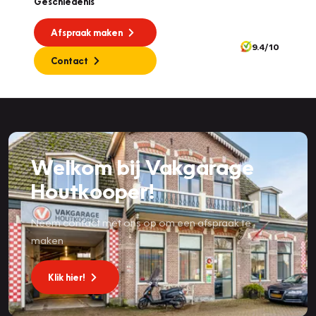
Geschiedenis
Afspraak maken
9.4/10
Contact
Welkom bij Vakgarage
Houtkooper!
Neem contact met ons op om een afspraak te
maken
Klik hier!