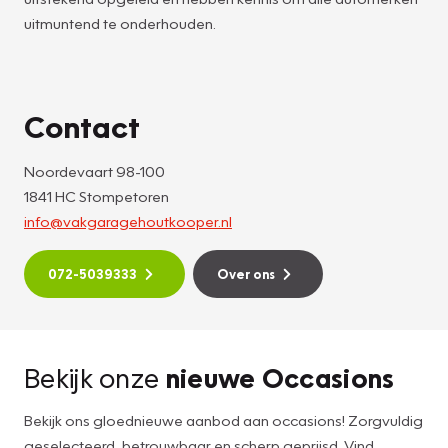
uitmuntend te onderhouden.
Contact
Noordevaart 98-100
1841 HC Stompetoren
info@vakgaragehoutkooper.nl
072-5039333
Over ons
Bekijk onze
nieuwe Occasions
Bekijk ons gloednieuwe aanbod aan occasions! Zorgvuldig
geselecteerd, betrouwbaar en scherp geprijsd. Vind