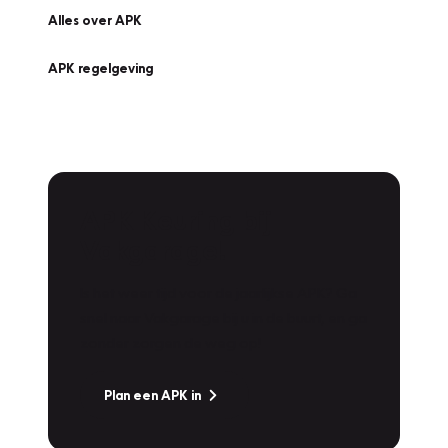
Alles over APK
APK regelgeving
APK Keuring bij
Vakgarage!
Is het weer tijd voor de jaarlijkse APK? Ga
snel naar Vakgarage bij u in de buurt, en ga
zonder zorgen de weg op!
Plan een APK in