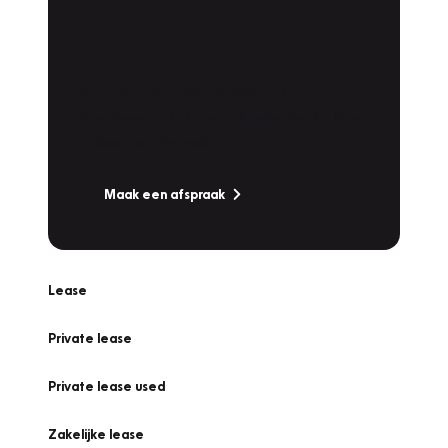
Plan een
Werkplaatsafspraak
Is uw auto toe aan Onderhoud,
Bandenwissel of een Vakantiecheck? Plan
online een afspraak!
Maak een afspraak
Lease
Private lease
Private lease used
Zakelijke lease