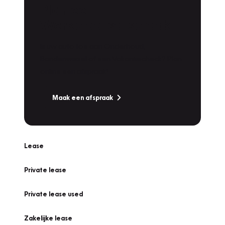
Plan een
Werkplaatsafspraak
Is uw auto toe aan Onderhoud,
Bandenwissel of een Vakantiecheck? Plan
online een afspraak!
Maak een afspraak
Lease
Private lease
Private lease used
Zakelijke lease