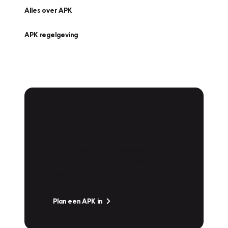
Alles over APK
APK regelgeving
APK Keuring bij
Vakgarage!
Is het weer tijd voor de jaarlijkse APK? Ga
snel naar Vakgarage bij u in de buurt, en ga
zonder zorgen de weg op!
Plan een APK in