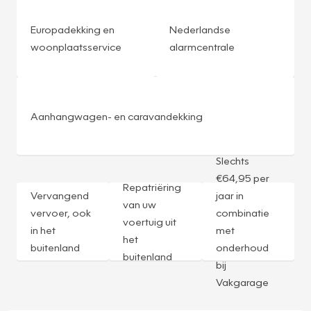
Europadekking en
Nederlandse
woonplaatsservice
alarmcentrale
Aanhangwagen- en caravandekking
Slechts
€64,95 per
Repatriëring
Vervangend
jaar in
van uw
vervoer, ook
combinatie
voertuig uit
in het
met
het
buitenland
onderhoud
buitenland
bij
Vakgarage