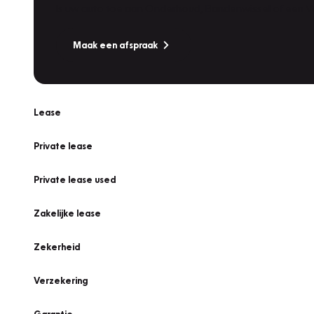
Is uw auto toe aan Onderhoud, Bandenwissel of een Va
Maak een afspraak
Lease
Private lease
Private lease used
Zakelijke lease
Zekerheid
Verzekering