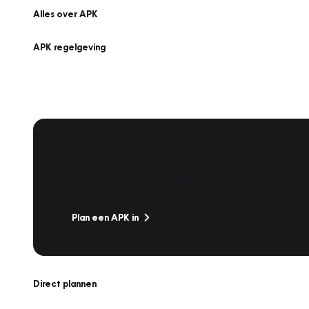
Alles over APK
APK regelgeving
APK Keuring bij Vakgarage!
Is het weer tijd voor de jaarlijkse APK? Ga snel naar V
Plan een APK in
Direct plannen