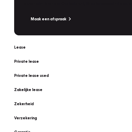
Is uw auto toe aan Onderhoud, Bandenwissel of een Va
Maak een afspraak
Lease
Private lease
Private lease used
Zakelijke lease
Zekerheid
Verzekering