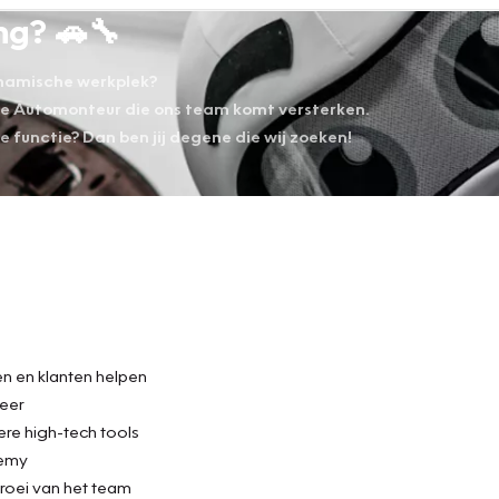
ng? 🚗🔧
dynamische werkplek?
de Automonteur die ons team komt versterken.
ge functie? Dan ben jij degene die wij zoeken!
en en klanten helpen
meer
re high-tech tools
demy
roei van het team