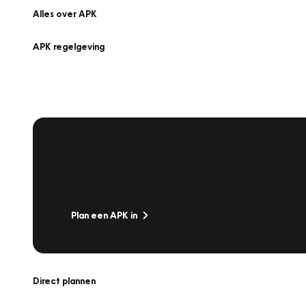
Alles over APK
APK regelgeving
APK Keuring bij Vakgarage!
Is het weer tijd voor de jaarlijkse APK? Ga snel naar V
Plan een APK in
Direct plannen