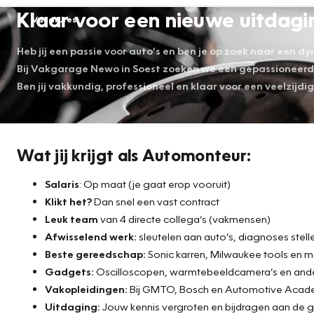
Klaar voor een nieuwe uitdagi
Vacatures
Heb jij een passie voor auto’s en ben je op zoek naar een 
Bij Vakgarage Newo in Soest zoeken we een gepassioneer
Ben jij vakkundig, professioneel en klaar voor een veelzijdi
Wat jij krijgt als Automonteur:
Salaris
: Op maat (je gaat erop vooruit)
Klikt het?
Dan snel een vast contract
Leuk team
van 4 directe collega’s (vakmensen)
Afwisselend werk:
sleutelen aan auto’s, diagnoses stell
Beste gereedschap:
Sonic karren, Milwaukee tools en 
Gadgets:
Oscilloscopen, warmtebeeldcamera’s en ande
Vakopleidingen:
Bij GMTO, Bosch en Automotive Aca
Uitdaging:
Jouw kennis vergroten en bijdragen aan de g